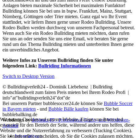
Anlagen bieten maximale Sicherheit bei maximalem Funfaktor!
Bullriding können Sie bei uns in bspw. Frankfurt, Mainz, Stuttgart,
Nürnberg, Göttingen oder Trier mieten. Ganz egal wo Ihr Event
stattfindet, wir liefern Ihnen gerne unser Rodeo Bullriding. Unsere
Rodeo Bullen werden durchweg von unserem Fachpersonal betreut.
Wenn auch Sie ein Rodeo Bullriding mieten möchten, dann rufen
Sie uns an oder senden Sie uns eine Email, wir beraten Sie gerne
rund um das Thema Bullriding mieten und unterbreiten Ihnen gerne
ein unverbindliches Angebot.
Weitere Infos zu Unserem Bullriding finden Sie unter
folgendem Link:
Bullriding Informationen
Switch to Desktop Version
© Bullridingverleih24 - Dominik Liebehenz | Bullriding
deutschlandweit zum fairen Preis mieten bei Ihrem Rodeo Profi |
info"at"bullridingverleih24"dot"de
Bei unserem Partner bubblesoccer24.de können Sie
Bubble Soccer
in Bayern mieten
- und
Bubble Bälle kaufen
können Sie bei
bubbleballking.de
Wir nutzen Cookies auf unserer Website. Einige von ihnen sind
Webdesign by
dobbratz-IT - Professional Grafic- and Webdesign-
essenziell für den Betrieb der Seite, während andere uns helfen, diese
Agentur
Website und die Nutzererfahrung zu verbessern (Tracking Cookies).
Sie können selbst entscheiden, ob Sie die Cookies zulassen möchten.
Informationen