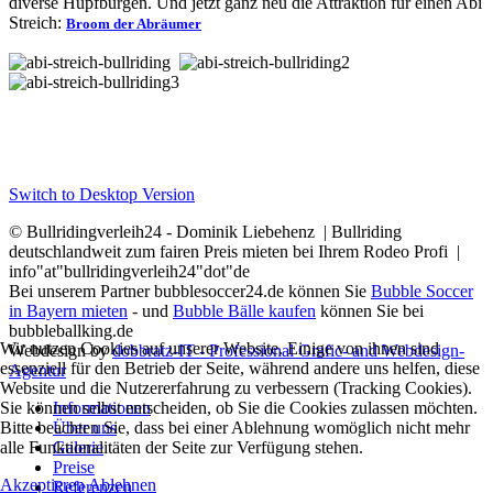
diverse Hüpfburgen. Und jetzt ganz neu die Attraktion für einen Abi
Streich:
Broom der Abräumer
Switch to Desktop Version
© Bullridingverleih24 - Dominik Liebehenz | Bullriding
deutschlandweit zum fairen Preis mieten bei Ihrem Rodeo Profi |
info"at"bullridingverleih24"dot"de
Bei unserem Partner bubblesoccer24.de können Sie
Bubble Soccer
in Bayern mieten
- und
Bubble Bälle kaufen
können Sie bei
bubbleballking.de
Wir nutzen Cookies auf unserer Website. Einige von ihnen sind
Webdesign by
dobbratz-IT - Professional Grafic- and Webdesign-
essenziell für den Betrieb der Seite, während andere uns helfen, diese
Agentur
Website und die Nutzererfahrung zu verbessern (Tracking Cookies).
Sie können selbst entscheiden, ob Sie die Cookies zulassen möchten.
Informationen
Bitte beachten Sie, dass bei einer Ablehnung womöglich nicht mehr
Über uns
alle Funktionalitäten der Seite zur Verfügung stehen.
Galerie
Preise
Akzeptieren
Ablehnen
Referenzen